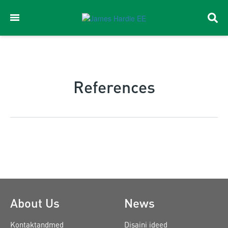
References
About Us
News
Kontaktandmed
Disaini ideed